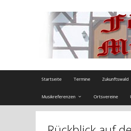
Zum
Inhalt
springen
Startseite
Termine
Zukunftswald
Musikreferenzen
Ortsvereine
Rückblick auf 