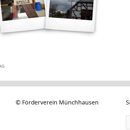
TAG
© Förderverein Münchhausen
S
S
n