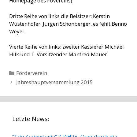
Homepage des FöVereins).
Dritte Reihe von links die Beisitzer: Kerstin
Wüstenhöfer, Jürgen Schönberger, es fehlt Benno
Weyel.
Vierte Reihe von links: zweiter Kassierer Michael
Hilk und 1. Vorsitzender Manfred Mauer
Kategorien
Förderverein
Jahreshauptversammlung 2015
Letzte News:
“Trio Krainerlogie“ 7 JAHRE -Quer durch die