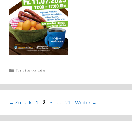
Kategorien
Förderverein
Seite
Seite
Seite
Seite
←
Zurück
1
2
3
…
21
Weiter
→