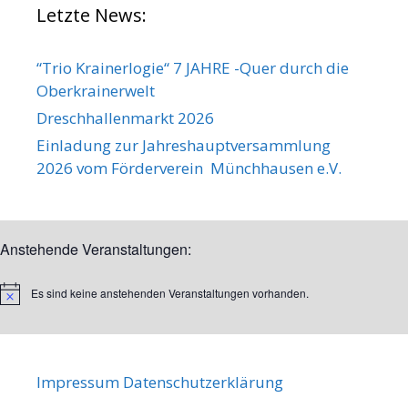
Letzte News:
“Trio Krainerlogie“ 7 JAHRE -Quer durch die
Oberkrainerwelt
Dreschhallenmarkt 2026
Einladung zur Jahreshauptversammlung
2026 vom Förderverein Münchhausen e.V.
Anstehende Veranstaltungen:
Es sind keine anstehenden Veranstaltungen vorhanden.
H
i
n
w
e
i
Impressum
Datenschutzerklärung
s