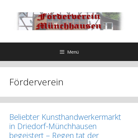
Zum
Inhalt
springen
Menü
Förderverein
Beliebter Kunsthandwerkermarkt
in Driedorf-Münchhausen
begeistert – Regen tat der