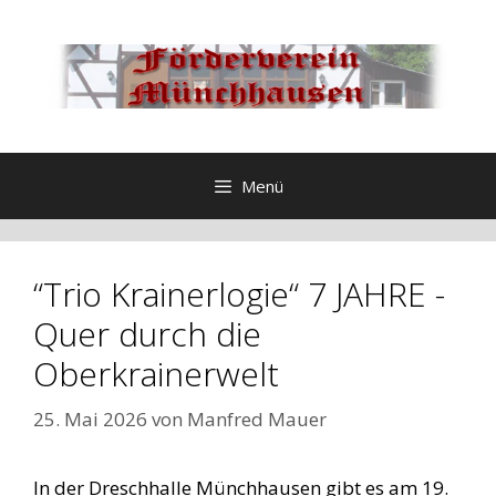
Zum
Inhalt
springen
Menü
“Trio Krainerlogie“ 7 JAHRE -
Quer durch die
Oberkrainerwelt
25. Mai 2026
von
Manfred Mauer
In der Dreschhalle Münchhausen gibt es am 19.