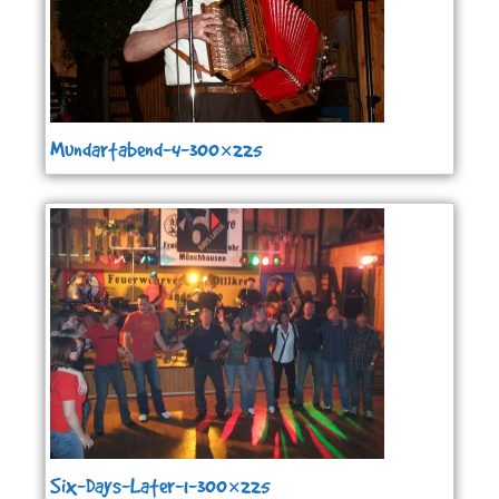
Mundartabend-4-300×225
Six-Days-Later-1-300×225