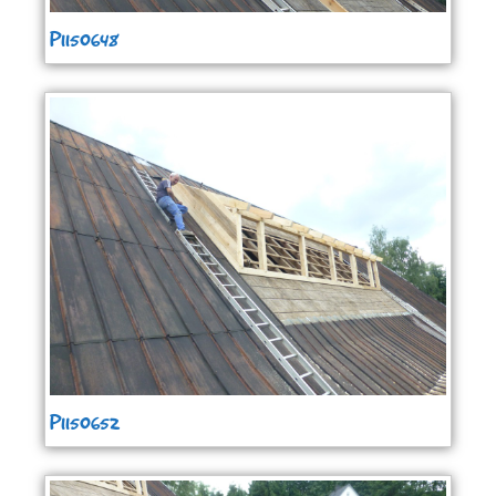
P1150648
P1150652