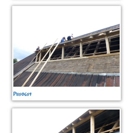
P1150659