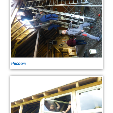
P1160091