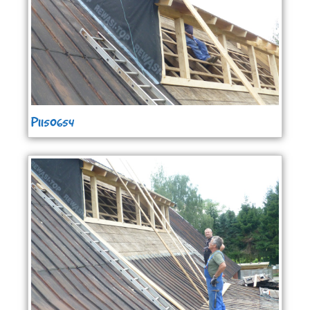
P1150654