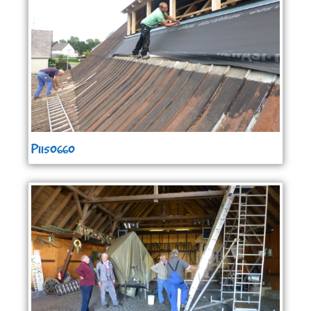
P1150660