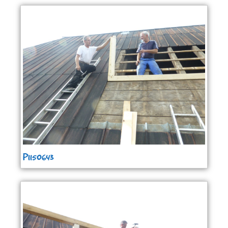
P1150643