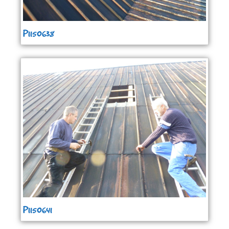
P1150638
P1150641